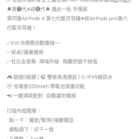
was:
is:
🔔買❼代➕送❻代🔔 僅此一批 手慢🈚️
$45.00.
$29.99.
買同廠AirPods 4 第七代藍牙耳機➕送AirPods pro第六
代藍牙耳機！
✅iOS 18彈窗自動連接～
✅安卓/蘋果通用
✅杜比全景聲 · 降噪升級 · 佩戴舒適不掉落
🎮 遊戲0延遲 | 🎧 雙麥高清通話 | 💦 IPX5級防水
📦 充電倉220mAh 帶電池保護功能
📲 一鍵清除配對 · 自動識別連接
💥操作超簡單：
· 點一下：播放/暫停/接聽電話
· 連點兩下：切下一首
· 三連點：上一首