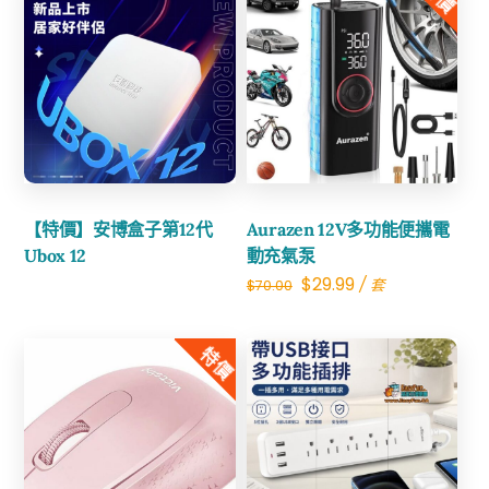
代】
AirPods
同
Share
廠
Share
耳
機
數
【特價】安博盒子第12代
Aurazen 12V多功能便攜電
量
Ubox 12
動充氣泵
Original
Current
$
29.99
/ 套
$
70.00
price
price
was:
is:
特價
$70.00.
$29.99.
Share
Share