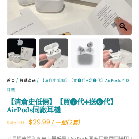
首頁
/
數碼產品
/ 【清倉史低價】【買❼代➕送❻代】AirPods同廠
耳機
【清倉史低價】【買❼代➕送❻代】
AirPods同廠耳機
Original
Current
$
29.99
/ 一組(2套)
$
45.00
price
price
🎉長週末福利🧧史上最低價‼️ AirPods同廠耳機買1️⃣送1️⃣‼️