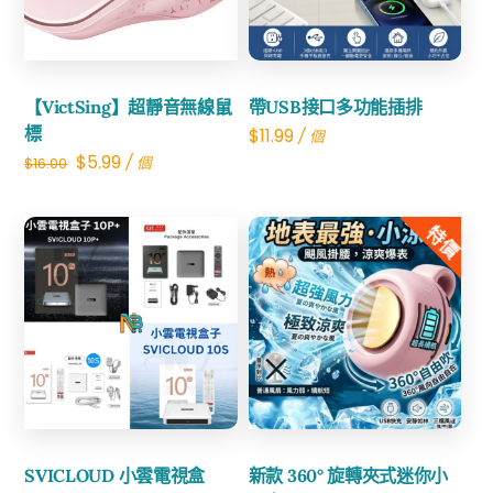
【VictSing】超靜音無線鼠
帶USB接口多功能插排
標
$
11.99
/ 個
Original
Current
$
5.99
/ 個
$
16.00
price
price
was:
is:
特價
$16.00.
$5.99.
Share
Share
SVICLOUD 小雲電視盒
新款 360° 旋轉夾式迷你小