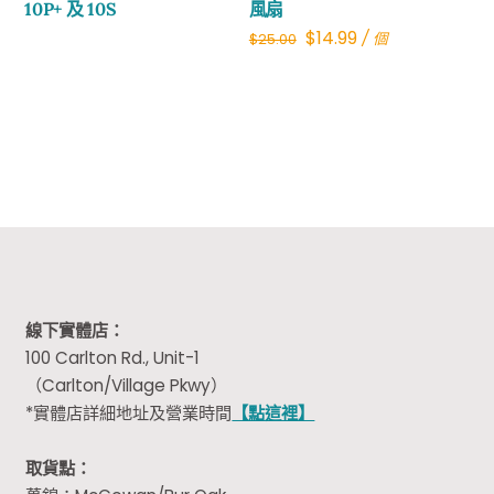
10P+ 及 10S
風扇
Original
Current
$
14.99
/ 個
$
25.00
price
price
was:
is:
$25.00.
$14.99.
線下實體店：
100 Carlton Rd., Unit-1
（Carlton/Village Pkwy）
*實體店詳細地址及營業時間
【點這裡】
取貨點：