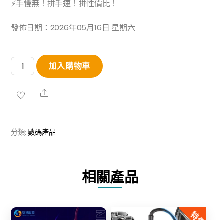
⚡手慢無！拼手速！拼性價比！
發佈日期：2026年05月16日 星期六
【清
加入購物車
倉
史
Share
低
價】
分類:
數碼產品
【買
❼
代
相關產品
➕
送
❻
特價