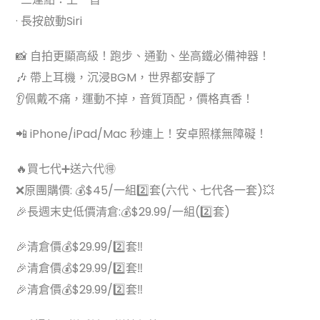
· 長按啟動Siri
📸 自拍更顯高級！跑步、通勤、坐高鐵必備神器！
🎶 帶上耳機，沉浸BGM，世界都安靜了
👂佩戴不痛，運動不掉，音質頂配，價格真香！
📲 iPhone/iPad/Mac 秒連上！安卓照樣無障礙！
🔥買七代➕送六代🉐
❌原團購價: 💰$45/一組2️⃣套(六代、七代各一套)💥
🎉長週末史低價清倉:💰$29.99/一組(2️⃣套)
🎉清倉價💰$29.99/2️⃣套‼️
🎉清倉價💰$29.99/2️⃣套‼️
🎉清倉價💰$29.99/2️⃣套‼️