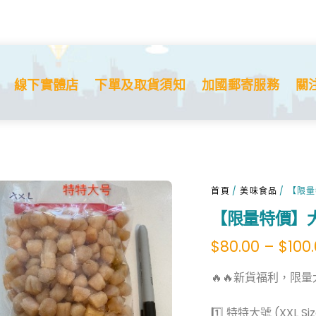
線下實體店
下單及取貨須知
加國郵寄服務
關
首頁
/
美味食品
/ 【限量
【限量特價】大連
$
80.00
–
$
100
🔥🔥新貨福利，限量
1️⃣ 特特大號 (XXL Siz