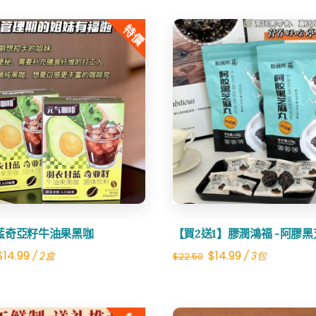
大
特價
號
XXL
Size)
數
量
Share
Share
藍奇亞籽牛油果黑咖
【買2送1】膠潤鴻福 -阿膠
Original
Current
Original
Current
$
14.99
$
14.99
/ 2盒
/ 3包
$
22.50
price
price
price
price
was:
is:
was:
is: