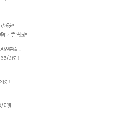
5/3磅‼
0磅，手快🈶‼
規格特價：
$85/3磅‼
/3磅‼
0/5磅‼