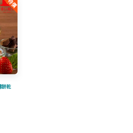
特價
$30.00.
$23.99.
薄餅乾