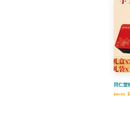
$60.00.
$32.99.
同仁堂
O
$
61.00
p
w
$