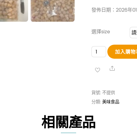
發佈日期：2026年0
選擇size
【限
加入購物
量
特
Share
價】
大
貨號:
不提供
連
分類:
美味食品
乾
貝
相關產品
(特
特