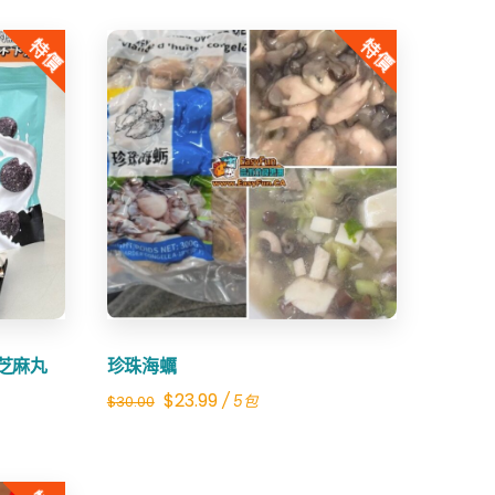
特價
特價
Share
黑芝麻丸
珍珠海蠣
Original
Current
$
23.99
/ 5包
$
30.00
price
price
was:
is: