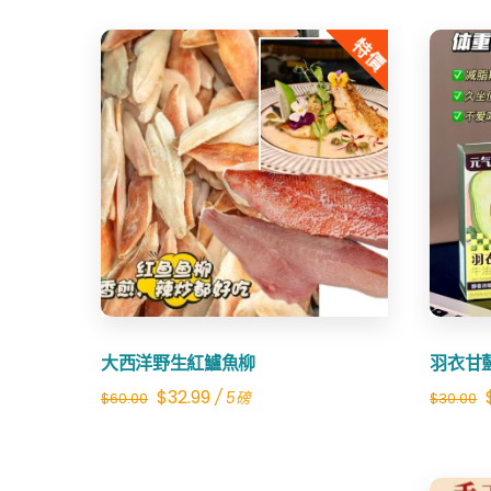
特價
Share
大西洋野生紅鱸魚柳
羽衣甘
Original
Current
$
32.99
/ 5磅
$
60.00
$
30.00
price
price
was:
is: