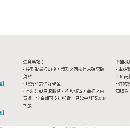
注意事項：
下單概
• 接到取貨通知後，請務必回覆信息確認取
• 本站
貨點
工確認
裡】
• 取貨時請備好現金
• 你的
• 本站只設自取服務，不設郵寄。萬錦區內
知取貨
買滿一定金額可安排送貨，具體金額請諮詢
客服
知】
擊申請加入WhatsApp群組】
【點擊進入我們的 Facebook 專