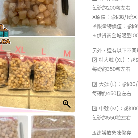
每磅約200粒左右
❌原價：💰$38/1磅❌
🎉限量特價僅：💰$9
⚠️供貨商全城限量10
另外，還有以下不同
2️⃣ 特大號 (XL) ：💰
每磅約350粒左右
3️⃣ 大號 (L)：💰$80
每磅約450粒左右
4️⃣ 中號 (M)：💰$10
每磅約550粒左右
⚠️建議放急凍儲存