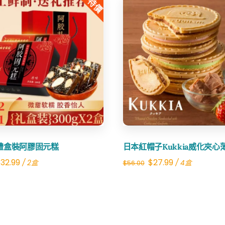
特價
$30.00.
$14.99.
$22.50.
$14.99.
Share
Share
禮盒裝阿膠固元糕
日本紅帽子Kukkia威化夾心
riginal
Current
Original
Current
$
32.99
$
27.99
/ 2盒
/ 4盒
$
56.00
rice
price
price
price
as:
is:
was:
is:
61.00.
$32.99.
$56.00.
$27.99.