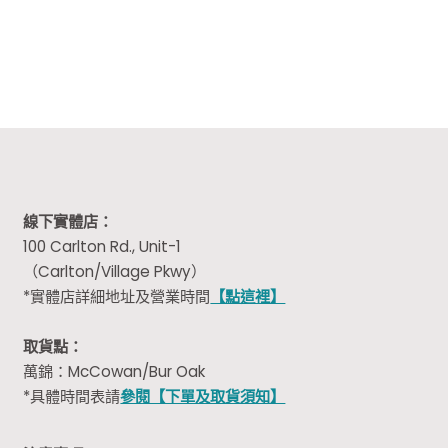
was:
is:
$24.00.
$13.99.
線下實體店：
100 Carlton Rd., Unit-1
（Carlton/Village Pkwy）
*實體店詳細地址及營業時間
【點這裡】
取貨點：
萬錦：McCowan/Bur Oak
*具體時間表請
參閱【下單及取貨須知】