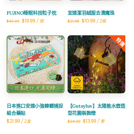
FUJINO睡眠科技粒子枕
宜速潔羽絨服去漬魔珠
Original
Current
Original
Current
$
19.99
$
10.99
/ 個
/ 2瓶
$
40.00
$
21.98
price
price
price
price
was:
is:
was:
is:
特價
$40.00.
$19.99.
$21.98.
$10.99.
Share
Share
日本進口安速小強蟑螂捕捉
【Gutsyluv】太陽能水壺造
組合藥貼
型花園裝飾燈
Original
Current
$
21.99
$
13.99
/ 2盒
/ 套
$
24.00
price
price