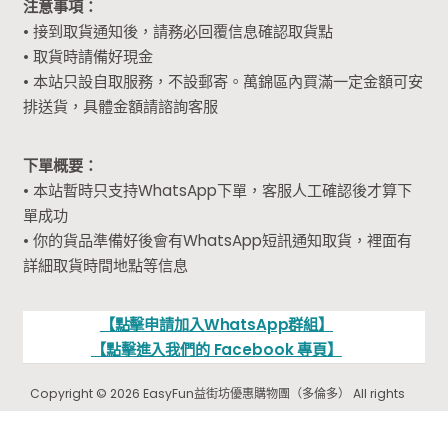
注意事項：
• 接到取貨通知後，請務必回覆信息確認取貨點
• 取貨時請備好現金
• 本站只設自取服務，不設郵寄。萬錦區內買滿一定金額可安
排送貨，具體金額請諮詢客服
下單概要：
• 本站暫時只支持WhatsApp下單，客服人工確認後才算下
單成功
• 你的貨品準備好後會有WhatsApp短訊通知取貨，裡面有
詳細取貨時間地點等信息
【點擊申請加入WhatsApp群組】
【點擊進入我們的 Facebook 專頁】
Copyright © 2026 EasyFun益街坊優惠購物團（多倫多） All rights
reserved.
【買二送一】鍋底除垢啫喱
Original
Curren
$
9.99
/ 3支
$
15.00