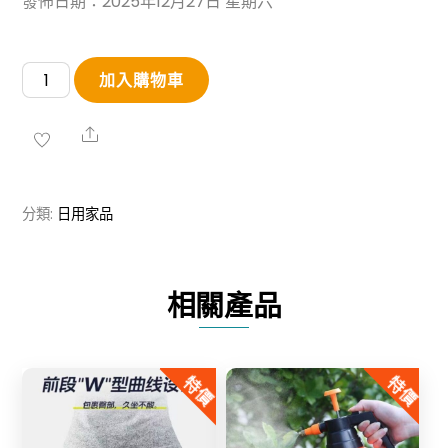
發佈日期：2025年12月27日 星期六
【買
加入購物車
二
送
Share
一】
鍋
分類:
日用家品
底
除
垢
相關產品
啫
喱
數
特價
特價
量