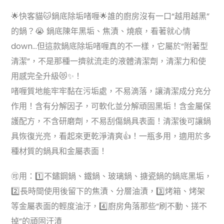
🌟快客貓🐱鍋底除垢啫喱🌟誰的廚房沒有一口“越用越黑”
的鍋？😭 鍋底陳年黑垢、焦漬、燒痕，看著就心情
down…但這款鍋底除垢啫喱真的不一樣，它屬於“附著型
清潔”，不是那種一擠就流走的液體清潔劑，清潔力和使
用感完全升級😻✨！
啫喱質地能牢牢黏在污垢處，不易滴落，讓清潔成分充分
作用！含有分解因子，可軟化並分解頑固黑垢！含金屬保
護配方，不含研磨劑，不易刮傷鍋具表面！清潔後可讓鍋
具恢復光亮，看起來更乾淨清爽👍！一瓶多用，適用於多
種材質的鍋具和金屬表面！
🉑用：1️⃣不鏽鋼鍋、鐵鍋、玻璃鍋、搪瓷鍋的鍋底黑垢，
2️⃣長時間使用後留下的焦漬、分層油漬，3️⃣烤箱、烤架
等金屬表面的輕度油汙，4️⃣廚房角落那些“刷不動、搓不
掉”的頑固汙漬