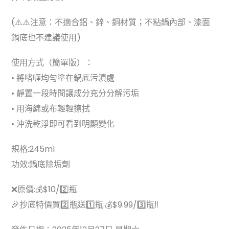
(⚠️⚠️注意：不適合鋁、鋅、銅材質；不粘鍋內部、漆面
鍋底也不建議使用)
使用方式（簡單版）：
• 將啫喱均勻塗在鍋底污漬處
• 靜置一段時間讓成分充分分解污垢
• 用海綿或布輕輕擦拭
• 沖洗乾淨即可看到明顯變化
規格:245ml
功效:鍋底除垢劑
❌原價:💰$10/2️⃣瓶
🎉抄底特價買2️⃣瓶送1️⃣瓶:💰$9.99/3️⃣瓶‼