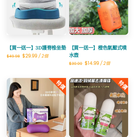
Share
Share
【買一送一】3D護脊椎坐墊
【買一送一】橙色氣壓式噴
Original
Current
水壺
$
29.99
/ 2個
$
49.98
Original
Current
$
14.99
/ 2個
$
30.00
price
price
price
price
was:
is:
was:
is:
特價
特價
$49.98.
$29.99.
$30.00.
$14.99.
Share
Share