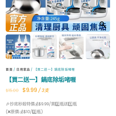
首頁
/
日用家品
/ 【買二送一】鍋底除垢啫喱
【買二送一】鍋底除垢啫喱
Original
Current
$
9.99
/ 3支
$
15.00
price
price
🎉抄底秒殺特價💰$9.99/買2️⃣瓶送1️⃣瓶
was:
is:
(❌原價:💰$10/2️⃣瓶)
$15.00.
$9.99.