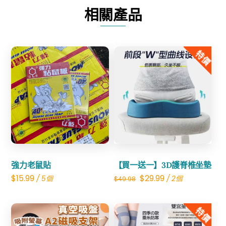
帶
相關產品
防
水
圍
特價
裙
數
量
Share
Share
強力老鼠貼
【買一送一】3D護脊椎坐墊
Original
Current
$
15.99
$
29.99
/ 5個
/ 2個
$
49.98
price
price
was:
is:
特價
$49.98.
$29.99.