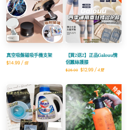
Share
Share
真空吸盤磁吸手機支架
【買2送2】正品Galouu情
侶蠶絲護膝
$
14.99
/ 個
Original
Current
$
12.99
/ 4雙
$
26.00
price
price
was:
is:
特價
$26.00.
$12.99.
Share
Share