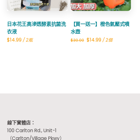
日本花王高滲透酵素抗菌洗
【買一送一】橙色氣壓式噴
衣液
水壺
Original
Current
$
14.99
$
14.99
/ 2瓶
/ 2個
$
30.00
price
price
was:
is:
$30.00.
$14.99.
線下實體店：
100 Carlton Rd., Unit-1
（Carlton/Village Pkwy）