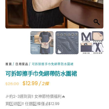
首頁
/
日用家品
/ 可拆卸擦手巾免綁帶防水圍裙
可拆卸擦手巾免綁帶防水圍裙
Original
Current
$
12.99
/ 2條
$
26.00
price
price
🎉約2-3週到貨‼ 女神節特價福利🔥
was:
is:
買1️⃣送1️⃣‼ 任選2️⃣條僅💰$12.99
$26.00.
$12.99.