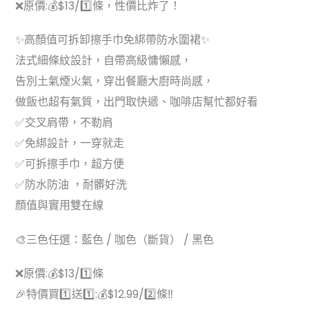
❌原價:💰$13/1️⃣條，性價比炸了！
✨高顏值可拆卸擦手巾免綁帶防水圍裙✨
法式細條紋設計，自帶高級慵懶感，
告別土氣煙火氣，穿出餐廳大廚時尚感，
做飯也超有氣質，出門取快遞、咖啡店幫忙都好看
✅交叉肩帶，不勒肩
✅免綁設計，一穿就走
✅可拆擦手巾，超方便
✅防水防油 ，耐髒好洗
顏值與實用雙在線
🎨三色任選：藍色 / 咖色（斷貨） / 黑色
❌原價:💰$13/1️⃣條
🎉特價買1️⃣送1️⃣:💰$12.99/2️⃣條‼