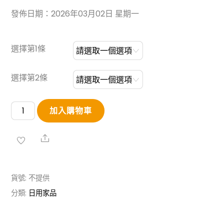
發佈日期：2026年03月02日 星期一
選擇第1條
選擇第2條
可
加入購物車
拆
卸
Share
擦
手
貨號:
不提供
巾
分類:
日用家品
免
綁