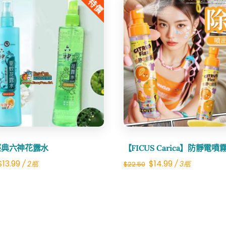
特價
Share
Share
經典六神花露水
【FICUS Carica】防靜電噴
Original
Current
Original
Current
$
13.99
$
14.99
/ 2瓶
/ 3瓶
$
22.50
price
price
price
price
was:
is:
was:
is:
$20.00.
$13.99.
$22.50.
$14.99.