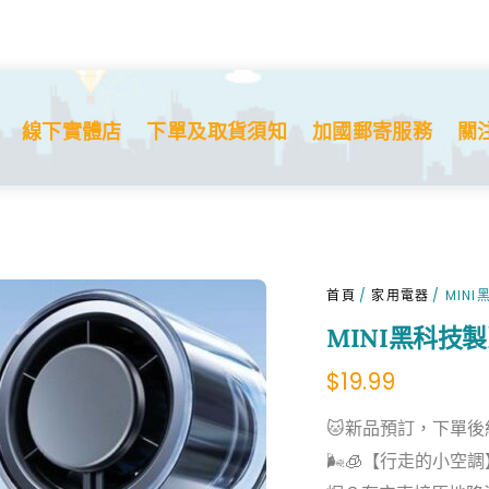
MINI黑科技
$
19.99
線下實體店
下單及取貨須知
加國郵寄服務
關
首頁
/
家用電器
/ MIN
MINI黑科技
$
19.99
🐱新品預訂，下單後約
🌬️🧊【行走的小空