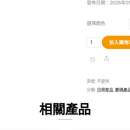
發佈日期：2026年0
選擇顏色
MINI
加入購物
黑
科
Share
技
製
貨號:
不提供
冷
分類:
日用家品
,
數碼產
手
持
相關產品
風
扇
數