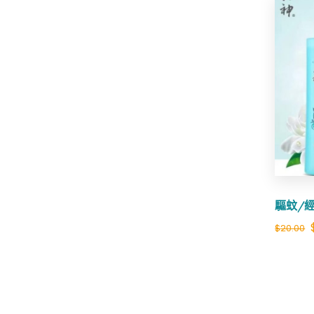
驅蚊/
$
20.00