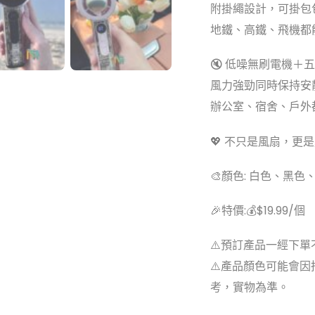
附掛繩設計，可掛包
地鐵、高鐵、飛機都能
🔇 低噪無刷電機＋
風力強勁同時保持安
辦公室、宿舍、戶外
💖 不只是風扇，更
🎨顏色: 白色、黑色
🎉特價:💰$19.99/個
⚠️預訂產品一經下單
⚠️產品顏色可能會
考，實物為準。