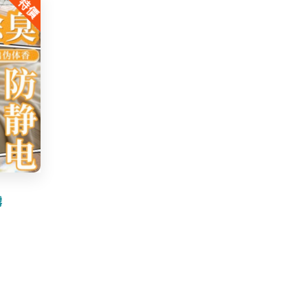
特價
$30.00.
$9.99.
霧