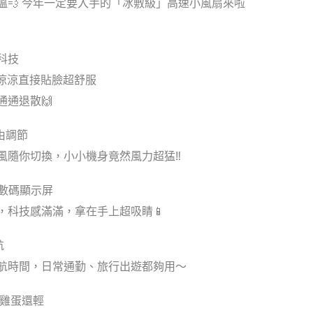
溫💨 今年一定要入手的「冰敷級」高速小風扇來啦
黑科技
冰涼涼直接貼臉超舒服
通通退散🙌
自由調節
風隨你切換，小小機身竟然風力超猛‼️
＋數碼顯示屏
，科技感滿滿，拿在手上超吸睛📱
航
航時間，日常通勤、旅行出遊都夠用～
顆雞蛋還輕