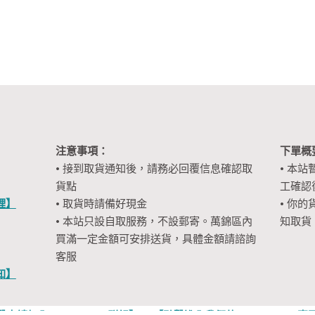
注意事項：
下單概
• 接到取貨通知後，請務必回覆信息確認取
• 本站
貨點
工確認
裡】
• 取貨時請備好現金
• 你的
• 本站只設自取服務，不設郵寄。萬錦區內
知取貨
買滿一定金額可安排送貨，具體金額請諮詢
客服
知】