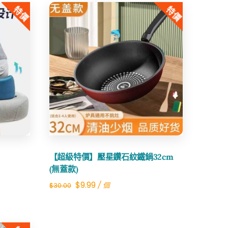
特價
特價
Share
【超級特價】壓星鑽石紋鐵鍋32cm
(無蓋款)
Original
Current
$
9.99
/ 個
$
30.00
price
price
was:
is: