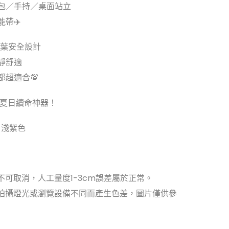
包／手持／桌面站立
帶✈️
五葉安全設計
靜舒適
都超適合💯
是夏日續命神器！
、淺紫色
不可取消，人工量度1-3cm誤差屬於正常。
因拍攝燈光或瀏覽設備不同而產生色差，圖片僅供參