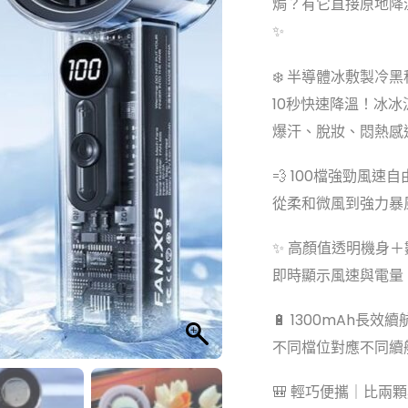
焗？有它直接原地降
✨
❄️ 半導體冰敷製冷
10秒快速降溫！冰
爆汗、脫妝、悶熱感
💨 100檔強勁風速
從柔和微風到強力暴
✨ 高顏值透明機身
即時顯示風速與電量
🔋 1300mAh長效續
不同檔位對應不同續
🎒 輕巧便攜｜比兩