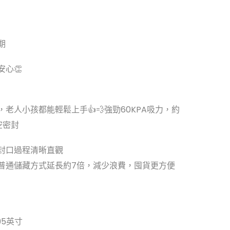
期
心👏
老人小孩都能輕鬆上手👍💨強勁60KPA吸力，約
空密封
，封口過程清晰直觀
比普通儲藏方式延長約7倍，減少浪費，囤貨更方便
2.95英寸