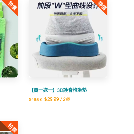
特價
特價
Share
【買一送一】3D護脊椎坐墊
Original
Current
$
29.99
/ 2個
$
49.98
price
price
was:
is:
特價
$49.98.
$29.99.