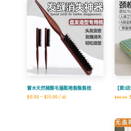
Share
實木天然豬鬃毛蓬鬆捲髮盤髮梳
【買1
$
8.99
–
$
15.99
/ 組
$
80.00