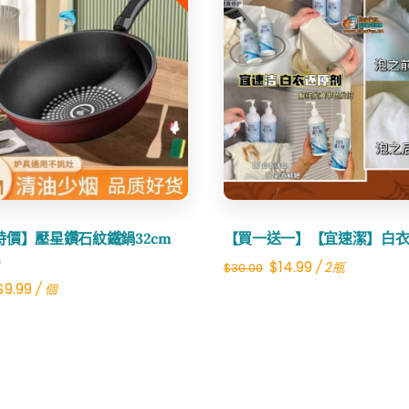
Share
Share
特價】壓星鑽石紋鐵鍋32cm
【買一送一】【宜速潔】白
)
Original
Current
$
14.99
/ 2瓶
$
30.00
Original
Current
$
9.99
/ 個
price
price
price
price
was:
is:
was:
is:
$30.00.
$14.99.
$30.00.
$9.99.