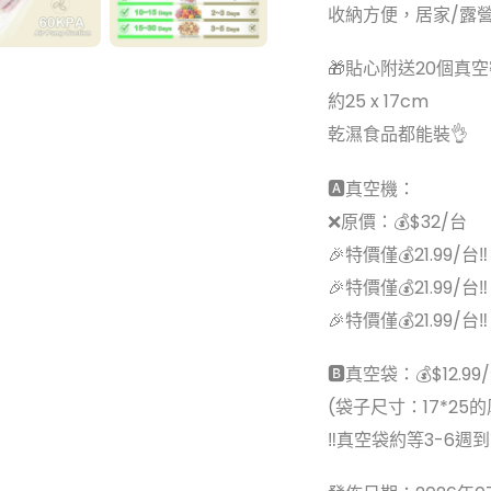
收納方便，居家/露營
🎁貼心附送20個真
約25 x 17cm
乾濕食品都能裝👌
🅰️真空機：
❌原價：💰$32/台
🎉特價僅💰21.99/台‼️
🎉特價僅💰21.99/台‼️
🎉特價僅💰21.99/台‼️
🅱️真空袋：💰$12.99
(袋子尺寸：17*25的
‼真空袋約等3-6週