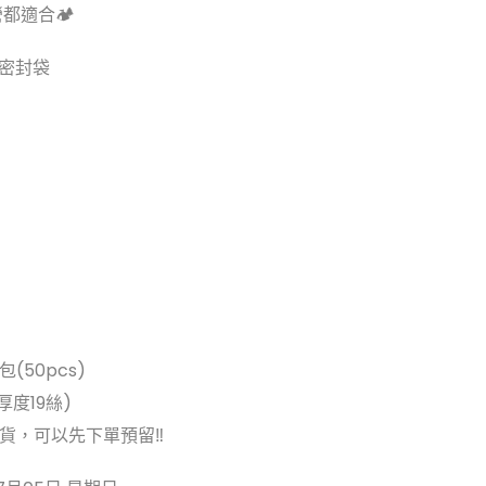
都適合🏕️
空密封袋
/包(50pcs)
厚度19絲)
到貨，可以先下單預留‼