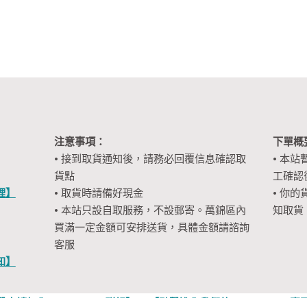
注意事項：
下單概
• 接到取貨通知後，請務必回覆信息確認取
• 本站
貨點
工確認
裡】
• 取貨時請備好現金
• 你的
• 本站只設自取服務，不設郵寄。萬錦區內
知取貨
買滿一定金額可安排送貨，具體金額請諮詢
客服
知】
擊申請加入WhatsApp群組】
【點擊進入我們的 Facebook 專