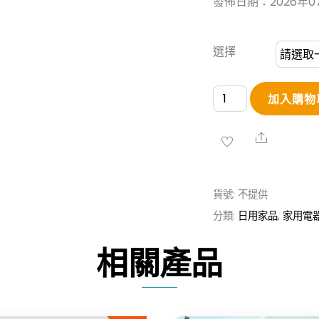
發佈日期：2026年0
選擇
【Kanator】
加入購物
一
鍵
Share
式
高
貨號:
不提供
效
分類:
日用家品
,
家用電
真
空
相關產品
封
口
機