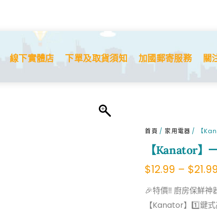
線下實體店
下單及取貨須知
加國郵寄服務
關
首頁
/
家用電器
/ 【Ka
【Kanato
$
12.99
–
$
21.9
🎉特價‼ 廚房保鮮神器
【Kanator】1️⃣