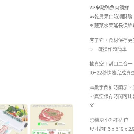
🐟🐓雞鴨魚肉鎖鮮
🥜乾貨果仁防潮酥脆
🥦蔬菜水果延長保鮮
有了它，食材保存更安
✨一鍵操作超簡單
抽真空＋封口二合一，
10-22秒快速完成真
📟數字倒計時顯示
📈真空保存時間可
💯
📦機身小巧不佔位
尺寸約11.6 x 5.19 x 