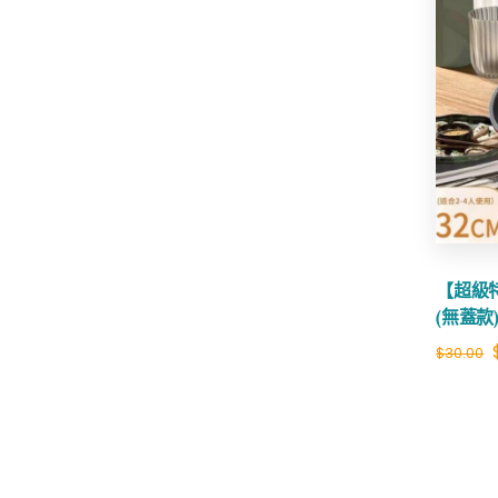
【超級
(無蓋款
$
30.00