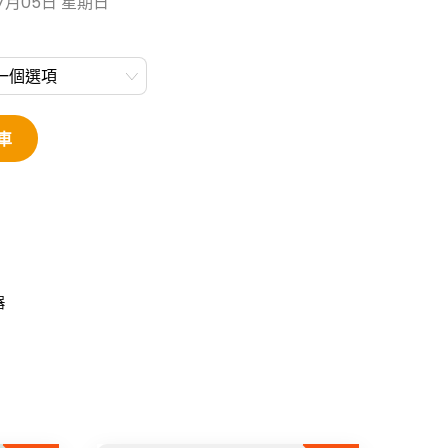
7月05日 星期日
車
器