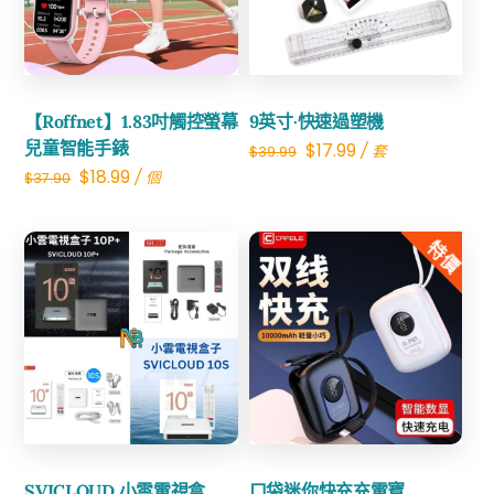
Share
【Roffnet】1.83吋觸控螢幕
9英寸·快速過塑機
兒童智能手錶
Original
Current
$
17.99
/ 套
$
39.99
Original
Current
$
18.99
/ 個
$
37.90
price
price
price
price
was:
is:
was:
is:
特價
$39.99.
$17.99.
$37.90.
$18.99.
Share
Share
SVICLOUD 小雲電視盒
口袋迷你快充充電寶