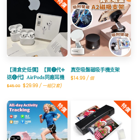
特價
量
Share
Share
【清倉史低價】【買❼代➕
真空吸盤磁吸手機支架
送❻代】AirPods同廠耳機
$
14.99
/ 個
Original
Current
$
29.99
/ 一組(2套)
$
45.00
price
price
was:
is:
特價
特價
$45.00.
$29.99.
Share