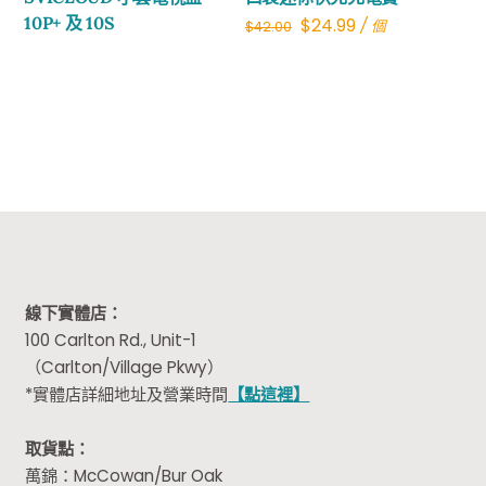
10P+ 及 10S
Original
Current
$
24.99
/ 個
$
42.00
price
price
was:
is:
$42.00.
$24.99.
線下實體店：
100 Carlton Rd., Unit-1
（Carlton/Village Pkwy）
*實體店詳細地址及營業時間
【點這裡】
取貨點：
萬錦：McCowan/Bur Oak