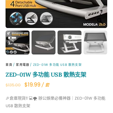
首頁
/
家用電器
/ ZED-01W 多功能 USB 散熱支架
ZED-01W 多功能 USB 散熱支架
Original
Current
$
19.99
/ 套
$
135.00
price
price
🎉倉庫現貨‼ 💻🌪️ 辦公娛樂必備神器｜ZED-01W 多功能
was:
is:
USB 散熱支架
$135.00.
$19.99.