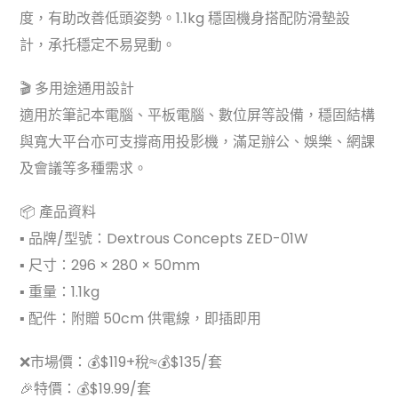
度，有助改善低頭姿勢。1.1kg 穩固機身搭配防滑墊設
計，承托穩定不易晃動。
🎬 多用途通用設計
適用於筆記本電腦、平板電腦、數位屏等設備，穩固結構
與寬大平台亦可支撐商用投影機，滿足辦公、娛樂、網課
及會議等多種需求。
📦 產品資料
▪ 品牌/型號：Dextrous Concepts ZED-01W
▪ 尺寸：296 × 280 × 50mm
▪ 重量：1.1kg
▪ 配件：附贈 50cm 供電線，即插即用
❌市場價：💰$119+稅≈💰$135/套
🎉特價：💰$19.99/套