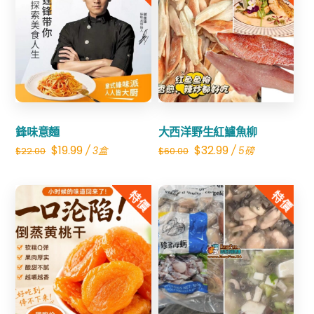
油
栗
Share
Share
仁
數
量
鋒味意麵
大西洋野生紅鱸魚柳
Original
Current
Original
Current
$
19.99
$
32.99
/ 3盒
/ 5磅
$
22.00
$
60.00
price
price
price
price
was:
is:
was:
is:
特價
特價
$22.00.
$19.99.
$60.00.
$32.99.
Share
Share