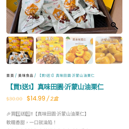
首頁
/
美味食品
/ 【買1送1】真味田園·沂蒙山油栗仁
【買1送1】真味田園·沂蒙山油栗仁
Original
Current
$
14.99
/ 2盒
$
30.00
price
price
🎉買1️⃣送1️⃣‼️【真味田園·沂蒙山油栗仁】
was:
is:
軟糯香甜，一口就淪陷！
$30.00.
$14.99.