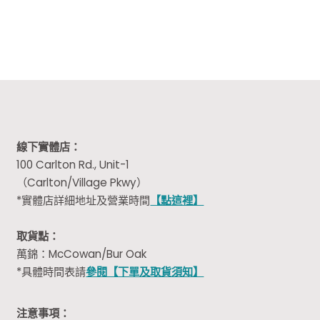
$61.00.
$32.99.
線下實體店：
100 Carlton Rd., Unit-1
（Carlton/Village Pkwy）
*實體店詳細地址及營業時間
【點這裡】
取貨點：
萬錦：McCowan/Bur Oak
*具體時間表請
參閱【下單及取貨須知】
注意事項：