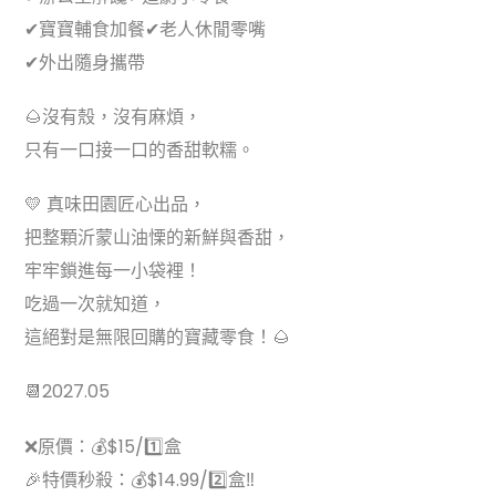
✔寶寶輔食加餐✔老人休閒零嘴
✔外出隨身攜帶
🌰沒有殼，沒有麻煩，
只有一口接一口的香甜軟糯。
💛 真味田園匠心出品，
把整顆沂蒙山油慄的新鮮與香甜，
牢牢鎖進每一小袋裡！
吃過一次就知道，
這絕對是無限回購的寶藏零食！🌰
📆2027.05
❌原價：💰$15/1️⃣盒
🎉特價秒殺：💰$14.99/2️⃣盒‼