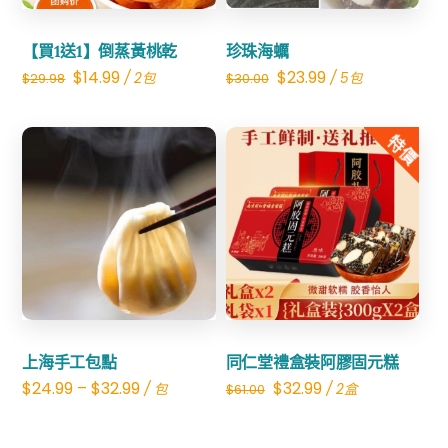
【買1送1】倒蒸黃桃乾
珍珠海蠣
Original
Current
Original
Current
$
14.99
$
23.99
/ 2包
/ 5包
$
29.98
$
30.00
price
price
price
price
was:
is:
was:
is:
特價
$29.98.
$14.99.
$30.00.
$23.99.
Share
Share
上海手工包點
同仁堂禮盒裝阿膠固元糕
Original
Current
$
24.99
–
$
32.99
$
32.99
/ 包
/ 2盒
$
61.00
price
price
was:
is: