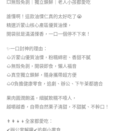
💥無殼免剝｜獨立鎖鮮｜老人小孩都愛吃
誰懂啊！這款油慄仁真的太好吃了😭
精選沂蒙山核心產區優質油慄，
開袋就是滿滿慄香，一口一個停不下來！
✨一口封神的理由：
🌰沂蒙山優質油慄，粉糯綿密、香甜不膩
🌰無殼免剝，開袋即食，懶人福音
🌰真空獨立鎖鮮，隨身攜帶超方便
🌰0負擔健康零食，追劇、辦公、下午茶都適合
果肉圓潤飽滿，細膩軟糯不噎人，
越嚼越香，自帶自然栗子清甜，不甜膩、不幹口！
👨‍👩‍👧‍👦全家都愛吃：
✔辦公室解饞✔追劇小零食