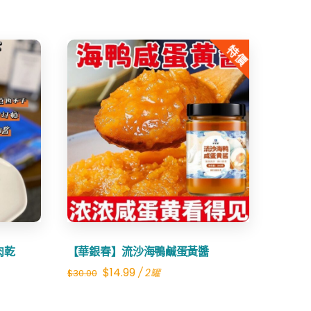
特價
Share
肉乾
【華銀春】流沙海鴨鹹蛋黃醬
Original
Current
$
14.99
/ 2罐
$
30.00
price
price