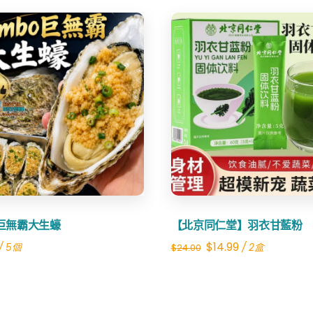
was:
is:
$22.00.
$19.99.
Share
Share
o巨無霸大生蠔
【北京同仁堂】羽衣甘藍粉
Original
Current
$
14.99
/ 5個
/ 2盒
$
24.00
price
price
was:
is:
$24.00.
$14.99.