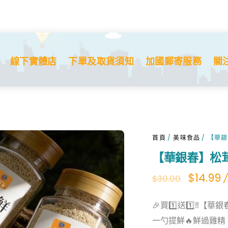
線下實體店
下單及取貨須知
加國郵寄服務
關
首頁
/
美味食品
/ 【華
【華銀春】松
Origina
C
$
14.99
/
$
30.00
price
p
🎉買1️⃣送1️⃣‼️【
was:
is
一勺提鮮🔥鮮過雞
$30.00.
$