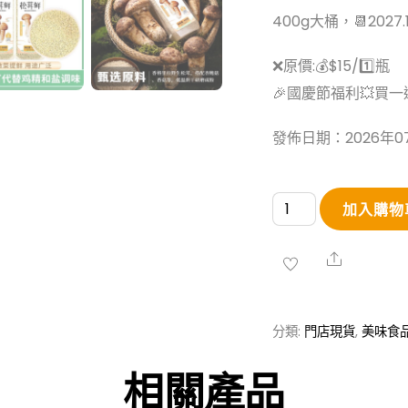
400g大桶，📆2027.1
❌原價:💰$15/1️⃣瓶
🎉國慶節福利💥買一送一:
發佈日期：2026年0
【華
加入購物
銀
春】
Share
松
茸
分類:
門店現貨
,
美味食
鮮
數
相關產品
量