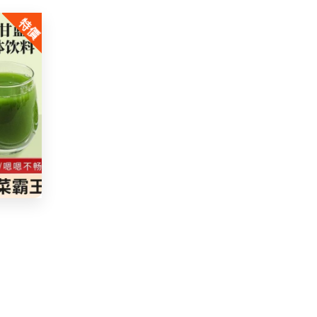
was:
is:
特價
$30.00.
$14.99.