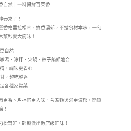
鮮香自然｜一料提鮮百菜香
神器來了！
選香格里拉松茸，鮮香濃郁，不搶食材本味，一勺
常菜秒變大廚味！
香更自然
菜、燉湯、涼拌、火鍋、餃子餡都適合
味精，調味更省心
回甘，越吃越香
搞定各種家常菜
燉肉更香、🥟拌餡更入味、🍜煮麵煲湯更濃郁，簡單
倍！
一勺松茸鮮，輕鬆做出飯店級鮮味！