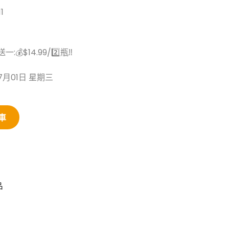
1
💰$14.99/2️⃣瓶‼️
7月01日 星期三
車
品