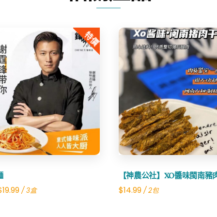
特價
Share
Share
麵
【神農公社】XO醬味閩南豬
Original
Current
$
19.99
$
14.99
/ 3盒
/ 2包
price
price