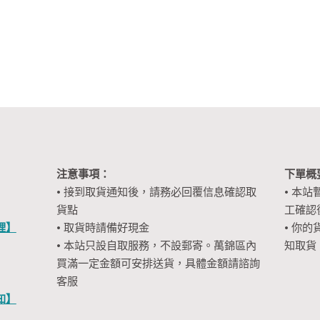
注意事項：
下單概
• 接到取貨通知後，請務必回覆信息確認取
• 本站
貨點
工確認
裡】
• 取貨時請備好現金
• 你的
• 本站只設自取服務，不設郵寄。萬錦區內
知取貨
買滿一定金額可安排送貨，具體金額請諮詢
客服
知】