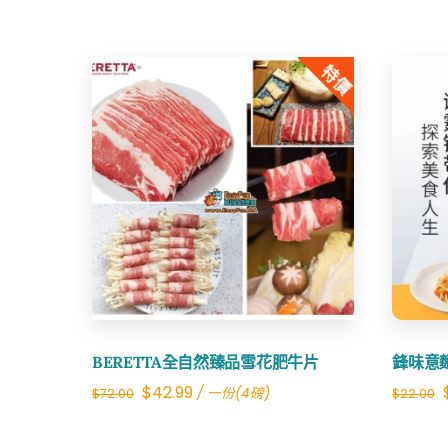
特價
Share
BERETTA全自然臻品雪花肥牛片
鋒味意
Original
Current
$
42.99
/ 一份(4磅)
$
72.00
$
22.00
price
price