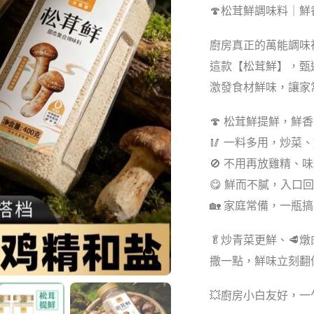
🍄松茸鮮調味料｜
廚房真正的萬能調味
這款【松茸鮮】，甄
激發食材鮮味，讓家
🍄 松茸鮮提鮮，鮮
🥢 一料多用，炒
🚫 不用再放雞精、
😋 鮮而不膩，入口
🏡 家庭常備，一瓶
🥬炒青菜更鮮、🥩
撒一點，鮮味立刻翻
💥廚房小白友好，