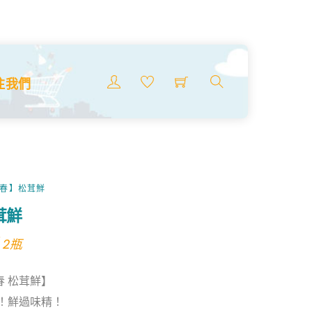
Menu
注我們
搜
索
商
品
銀春】松茸鮮
茸鮮
l
urrent
 2瓶
rice
華銀春 松茸鮮】
:
精！鮮過味精！
14.99.