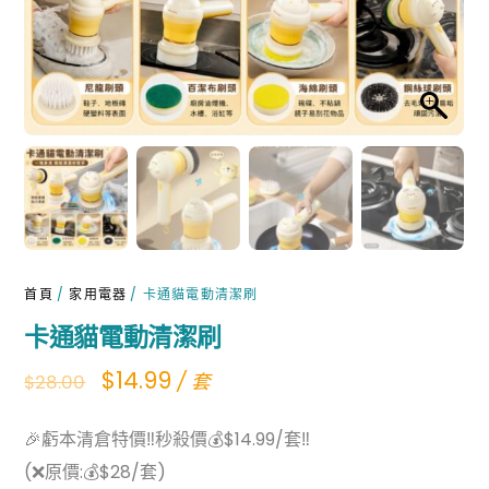
首頁
/
家用電器
/ 卡通貓電動清潔刷
卡通貓電動清潔刷
Original
Current
$
14.99
/ 套
$
28.00
price
price
🎉虧本清倉特價‼️秒殺價💰$14.99/套‼
was:
is:
(❌原價:💰$28/套)
$28.00.
$14.99.