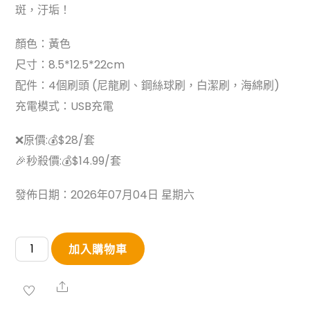
斑，汙垢！
顏色：黃色
尺寸：8.5*12.5*22cm
配件：4個刷頭 (尼龍刷、鋼絲球刷，白潔刷，海綿刷)
充電模式：USB充電
❌原價:💰$28/套
🎉秒殺價:💰$14.99/套
發佈日期：2026年07月04日 星期六
卡
加入購物車
通
貓
Share
電