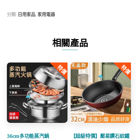
動
分類:
日用家品
,
家用電器
清
潔
刷
相關產品
數
量
特價
特價
Share
Share
36cm多功能蒸汽鍋
【超級特價】壓星鑽石紋鐵