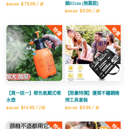
Original
Current
鍋32cm (無蓋款)
$
79.99
/ 套
$
99.99
Original
Current
$
9.99
/ 個
$
30.00
price
price
price
price
was:
is:
was:
is:
特價
特價
$99.99.
$79.99.
$30.00.
$9.99.
Share
Share
【買一送一】橙色氣壓式噴
【限量特價】優質不鏽鋼燒
水壺
烤工具套裝
Original
Current
Original
Current
$
14.99
$
9.99
/ 2個
/ 套
$
30.00
$
27.00
price
price
price
price
was:
is:
was:
is:
特價
特價