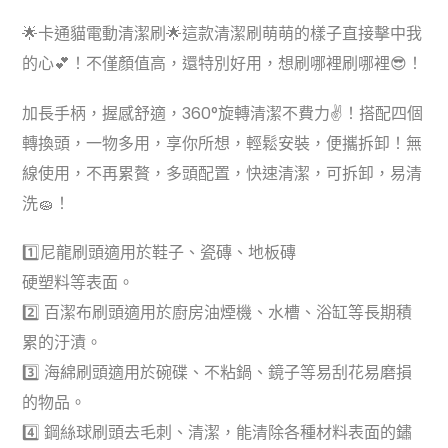
🌟卡通貓電動清潔刷🌟這款清潔刷萌萌的樣子直接擊中我
的心💕！不僅顏值高，還特別好用，想刷哪裡刷哪裡😎！
加長手柄，握感舒適，360°旋轉清潔不費力✌️！搭配四個
轉換頭，一物多用，享你所想，輕鬆安裝，便攜拆卸！無
線使用，不再累贅，多頭配置，快速清潔，可拆卸，易清
洗🧽！
1️⃣尼龍刷頭適用於鞋子、瓷磚、地板磚
硬塑料等表面。
2️⃣ 百潔布刷頭適用於廚房油煙機、水槽、浴缸等長期積
累的汙漬。
3️⃣ 海綿刷頭適用於碗碟、不粘鍋、鏡子等易刮花易磨損
的物品。
4️⃣ 鋼絲球刷頭去毛刺、清潔，能清除各種材料表面的鏽