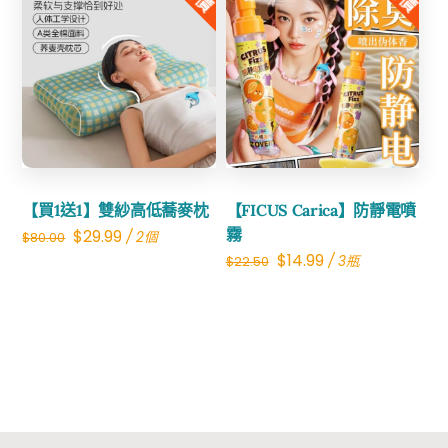
$30.00.
$14.99.
$27.00.
$9.99.
Share
Share
【買1送1】雙紗高低蕎麥枕
【FICUS Carica】防靜電噴
Original
Current
霧
$
29.99
/ 2個
$
80.00
Original
Current
$
14.99
/ 3瓶
$
22.50
price
price
price
price
was:
is:
was:
is:
$80.00.
$29.99.
$22.50.
$14.99.