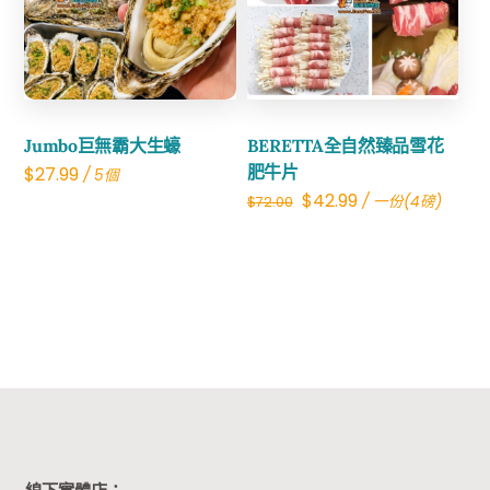
Share
Share
Jumbo巨無霸大生蠔
BERETTA全自然臻品雪花
肥牛片
$
27.99
/ 5個
Original
Current
$
42.99
/ 一份(4磅)
$
72.00
price
price
was:
is:
$72.00.
$42.99.