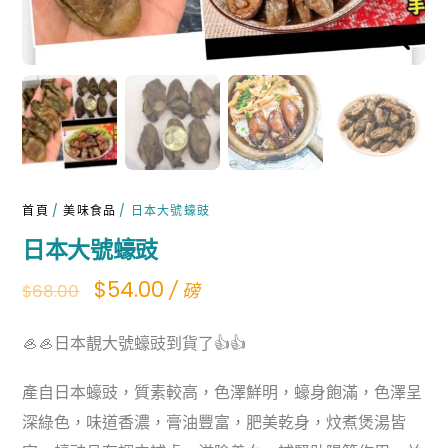
首頁
/
美味食品
/ 日本大號蠔豉
日本大號蠔豉
Original
Current
$
54.00
/ 磅
$
68.00
price
price
🦪🦪日本靚大號蠔豉到貨了👍👍
was:
is:
$68.00.
$54.00.
產自日本蠔豉，質素較高，色澤鮮明，蠔身飽滿，色澤呈
深綠色，味道香濃，膏油豐富，肥美乾身，炆煮煲湯皆