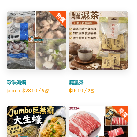
price
price
was:
is:
特價
$29.98.
$14.99.
Share
Share
珍珠海蠣
驅濕茶
Original
Current
$
23.99
$
15.99
/ 5包
/ 2包
$
30.00
price
price
was:
is:
特價
$30.00.
$23.99.