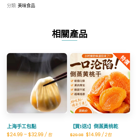
分類:
美味食品
豉
數
量
相關產品
特價
Share
Share
上海手工包點
【買1送1】倒蒸黃桃乾
Original
Current
$
24.99
–
$
32.99
$
14.99
/ 包
/ 2包
$
29.98