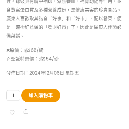
宜。蠔豉具有調中補虛，滋陰養血，補腎助陽等作用，並
含豐富蛋白質及多種營養成份，是健膚美容的珍貴食品。
廣東人喜歡取其諧音「好事」和「好市」，配以發菜，便
是一道極好意頭的「發財好市」了，因此是廣東人佳節必
備菜餚。
❌原價：💰$68/磅
🎉聖誕特惠價：💰$54/磅
發佈日期：2024年12月06日 星期五
日
加入購物車
本
大
Share
號
蠔